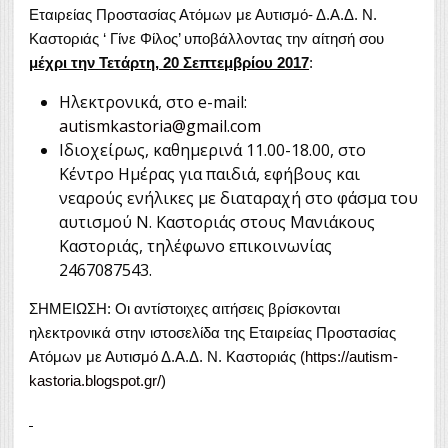
Εταιρείας Προστασίας Ατόμων με Αυτισμό- Δ.Α.Δ. Ν.
Καστοριάς ‘ Γίνε Φίλος’ υποβάλλοντας την αίτησή σου
μέχρι την Τετάρτη, 20 Σεπτεμβρίου 2017
:
Ηλεκτρονικά, στο e-mail:
autismkastoria@gmail.com
Ιδιοχείρως, καθημερινά 11.00-18.00, στο
Κέντρο Ημέρας για παιδιά, εφήβους και
νεαρούς ενήλικες με διαταραχή στο φάσμα του
αυτισμού Ν. Καστοριάς στους Μανιάκους
Καστοριάς, τηλέφωνο επικοινωνίας
2467087543.
ΣΗΜΕΙΩΣΗ: Οι αντίστοιχες αιτήσεις βρίσκονται
ηλεκτρονικά στην ιστοσελίδα της Εταιρείας Προστασίας
Ατόμων με Αυτισμό Δ.Α.Δ. Ν. Καστοριάς (
https://autism-
kastoria.blogspot.gr/
)