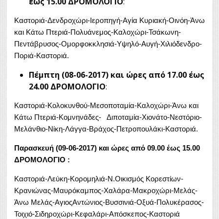
έως 15.00 ΔΡΟΜΟΛΟΓΙΟ
:
Καστοριά-Δενδροχώρι-Ιεροπηγή-Αγία Κυριακή-Οινόη-Άνω
και Κάτω Πτεριά-Πολυάνεμος-Καλοχώρι-Τσάκωνη-
Πεντάβρυσος-Ομορφοκκλησιά-Υψηλό-Αυγή-Χιλιόδενδρο-
Ποριά-Καστοριά.
Πέμπτη (08-06-2017) και ώρες από 17.00 έως
24.00 ΔΡΟΜΟΛΟΓΙΟ
:
Καστοριά-Κολοκυνθού-Μεσοποταμία-Καλοχώρι-Άνω και
Κάτω Πτεριά-Κομνηνάδες- Διποταμία-Χιονάτο-Νεστόριο-
Μελάνθιο-Νίκη-Λάγγα-Βράχος-Πετροπουλάκι-Καστοριά.
Παρασκευή (09-06-2017) και ώρες από 09.00 έως 15.00
ΔΡΟΜΟΛΟΓΙΟ :
Καστοριά-Λεύκη-Κορομηλιά-Ν.Οικισμός Κορεστίων-
Κρανιώνας-Μαυρόκαμπος-Χαλάρα-Μακροχώρι-Μελάς-
Άνω Μελάς-ΑγιοςΑντώνιος-Βυσσινιά-Οξυά-Πολυκέρασος-
Τοιχιό-Σιδηροχώρι-Κεφαλάρι-Απόσκεπος-Καστοριά