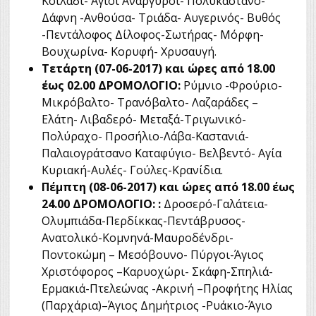
Κοιλάδι- Άγιοι Ανάργυροι- Πολυκάστανο-
Δάφνη -Ανθούσα- Τριάδα- Αυγερινός- Βυθός
-Πεντάλοφος Δίλοφος-Σωτήρας- Μόρφη-
Βουχωρίνα- Κορυφή- Χρυσαυγή.
Τετάρτη (07-06-2017) και ώρες από 18.00
έως 02.00 ΔΡΟΜΟΛΟΓΙΟ:
Ρύμνιο -Φρούριο-
Μικρόβαλτο- Τρανόβαλτο- Λαζαράδες –
Ελάτη- Λιβαδερό- Μεταξά-Τριγωνικό-
Πολύραχο- Προσήλιο-Λάβα-Καστανιά-
Παλαιογράτσανο Καταφύγιο- Βελβεντό- Αγία
Κυριακή-Αυλές- Γούλες-Κρανίδια.
Πέμπτη (08-06-2017) και ώρες από 18.00 έως
24.00 ΔΡΟΜΟΛΟΓΙΟ:
:
Δροσερό-Γαλάτεια-
Ολυμπιάδα-Περδίκκας-Πεντάβρυσος-
Ανατολικό-Κομνηνά-Μαυροδένδρι-
Ποντοκώμη – Μεσόβουνο- Πύργοι-Άγιος
Χριστόφορος –Καρυοχώρι- Σκάφη-Σπηλιά-
Ερμακιά-Πτελεώνας -Ακρινή –Προφήτης Ηλίας
(Παρχάρια)–Άγιος Δημήτριος -Ρυάκιο-Άγιο