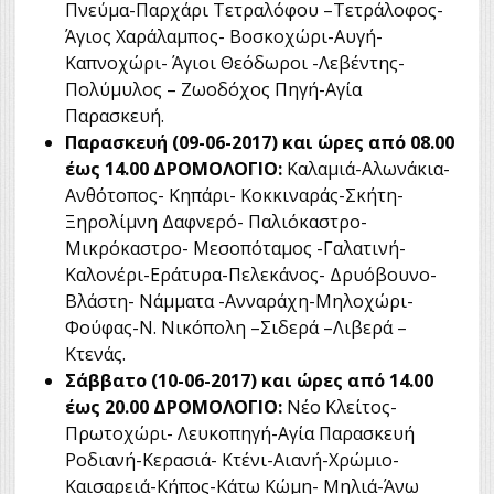
Πνεύμα-Παρχάρι Τετραλόφου –Τετράλοφος-
Άγιος Χαράλαμπος- Βοσκοχώρι-Αυγή-
Καπνοχώρι- Άγιοι Θεόδωροι -Λεβέντης-
Πολύμυλος – Ζωοδόχος Πηγή-Αγία
Παρασκευή.
Παρασκευή (09-06-2017)
και ώρες από 08.00
έως 14.00 ΔΡΟΜΟΛΟΓΙΟ:
Καλαμιά-Αλωνάκια-
Ανθότοπος- Κηπάρι- Κοκκιναράς-Σκήτη-
Ξηρολίμνη Δαφνερό- Παλιόκαστρο-
Μικρόκαστρο- Μεσοπόταμος -Γαλατινή-
Καλονέρι-Εράτυρα-Πελεκάνος- Δρυόβουνο-
Βλάστη- Νάμματα -Ανναράχη-Μηλοχώρι-
Φούφας-N. Νικόπολη –Σιδερά –Λιβερά –
Κτενάς.
Σάββατο (10-06-2017) και ώρες από 14.00
έως 20.00 ΔΡΟΜΟΛΟΓΙΟ:
Νέο Κλείτος-
Πρωτοχώρι- Λευκοπηγή-Αγία Παρασκευή
Ροδιανή-Κερασιά- Κτένι-Αιανή-Χρώμιο-
Καισαρειά-Κήπος-Κάτω Κώμη- Μηλιά-Άνω