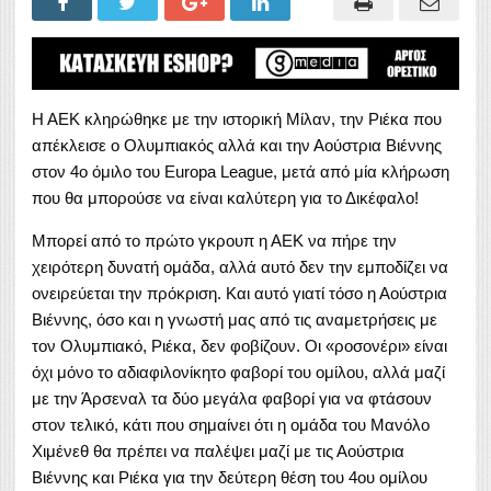
Η ΑΕΚ κληρώθηκε με την ιστορική Μίλαν, την Ριέκα που
απέκλεισε ο Ολυμπιακός αλλά και την Αούστρια Βιέννης
στον 4ο όμιλο του Europa League, μετά από μία κλήρωση
που θα μπορούσε να είναι καλύτερη για το Δικέφαλο!
Μπορεί από το πρώτο γκρουπ η ΑΕΚ να πήρε την
χειρότερη δυνατή ομάδα, αλλά αυτό δεν την εμποδίζει να
ονειρεύεται την πρόκριση. Και αυτό γιατί τόσο η Αούστρια
Βιέννης, όσο και η γνωστή μας από τις αναμετρήσεις με
τον Ολυμπιακό, Ριέκα, δεν φοβίζουν. Οι «ροσονέρι» είναι
όχι μόνο το αδιαφιλονίκητο φαβορί του ομίλου, αλλά μαζί
με την Άρσεναλ τα δύο μεγάλα φαβορί για να φτάσουν
στον τελικό, κάτι που σημαίνει ότι η ομάδα του Μανόλο
Χιμένεθ θα πρέπει να παλέψει μαζί με τις Αούστρια
Βιέννης και Ριέκα για την δεύτερη θέση του 4ου ομίλου