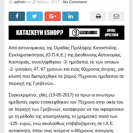
By
admin
on
20 Μαΐου, 2017
No Comment
Από αστυνομικούς της Ομάδας Πρόληψης Καταστολής
Εγκληματικότητας (Ο.Π.Κ.Ε.) της Διεύθυνσης Αστυνομίας
Καστοριάς, συνελήφθησαν -3- ημεδαποί, εκ των οποίων
-2- γυναίκες 47, 67 χρόνων και ένας 60χρονος άντρας, για
κλοπή που διαπράχθηκε σε βάρος 75χρονου ημεδαπού σε
περιοχή της Γρεβενών.
Συγκεκριμένα, χθες (19-05-2017) το πρωί οι ανωτέρω
ημεδαπές αφού επισκέφθηκαν τον 75χρονο στην οικία του
σε περιοχή των Γρεβενών, κατάφεραν να του αφαιρέσουν
με τη μέθοδο της απασχόλησης το χρηματικό ποσό των
-125- ευρώ, ενώ ακολούθως επιβιβαζόμενες σε Ι.Χ.Ε.
αυτοκίνητο, όπου τους ανέμενε ο 60χρονος συνεργός