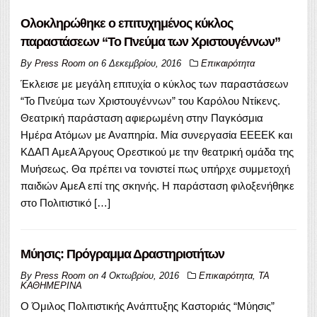
Ολοκληρώθηκε ο επιτυχημένος κύκλος
παραστάσεων “Το Πνεύμα των Χριστουγέννων”
By
Press Room
on
6 Δεκεμβρίου, 2016
Επικαιρότητα
Έκλεισε με μεγάλη επιτυχία ο κύκλος των παραστάσεων
“Το Πνεύμα των Χριστουγέννων” του Καρόλου Ντίκενς.
Θεατρική παράσταση αφιερωμένη στην Παγκόσμια
Ημέρα Ατόμων με Αναπηρία. Μία συνεργασία ΕΕΕΕΚ και
ΚΔΑΠ ΑμεΑ Άργους Ορεστικού με την θεατρική ομάδα της
Μυήσεως. Θα πρέπει να τονιστεί πως υπήρχε συμμετοχή
παιδιών ΑμεΑ επί της σκηνής. Η παράσταση φιλοξενήθηκε
στο Πολιτιστικό […]
Μύησις: Πρόγραμμα Δραστηριοτήτων
By
Press Room
on
4 Οκτωβρίου, 2016
Επικαιρότητα
,
ΤΑ
ΚΑΘΗΜΕΡΙΝΑ
Ο Όμιλος Πολιτιστικής Ανάπτυξης Καστοριάς “Μύησις”