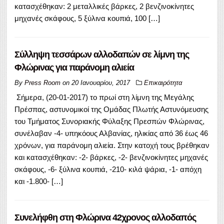
κατασχέθηκαν: 2 μεταλλικές βάρκες, 2 βενζινοκίνητες
μηχανές σκάφους, 5 ξύλινα κουπιά, 100 […]
Σύλληψη τεσσάρων αλλοδαπών σε λίμνη της
Φλώρινας για παράνομη αλιεία
By
Press Room
on
20 Ιανουαρίου, 2017
Επικαιρότητα
Σήμερα, (20-01-2017) το πρωί στη λίμνη της Μεγάλης
Πρέσπας, αστυνομικοί της Ομάδας Πλωτής Αστυνόμευσης
του Τμήματος Συνοριακής Φύλαξης Πρεσπών Φλώρινας,
συνέλαβαν -4- υπηκόους Αλβανίας, ηλικίας από 36 έως 46
χρόνων, για παράνομη αλιεία. Στην κατοχή τους βρέθηκαν
και κατασχέθηκαν: -2- βάρκες, -2- βενζινοκίνητες μηχανές
σκάφους, -6- ξύλινα κουπιά, -210- κιλά ψάρια, -1- απόχη
και -1.800- […]
Συνελήφθη στη Φλώρινα 42χρονος αλλοδαπός