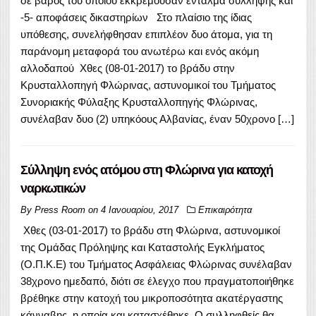
σε βάρος του οποίου εκκρεμούσαν ένταλμα σύλληψης και
-5- αποφάσεις δικαστηρίων Στο πλαίσιο της ίδιας
υπόθεσης, συνελήφθησαν επιπλέον δυο άτομα, για τη
παράνομη μεταφορά του ανωτέρω και ενός ακόμη
αλλοδαπού Χθες (08-01-2017) το βράδυ στην
Κρυσταλλοπηγή Φλώρινας, αστυνομικοί του Τμήματος
Συνοριακής Φύλαξης Κρυσταλλοπηγής Φλώρινας,
συνέλαβαν δυο (2) υπηκόους Αλβανίας, έναν 50χρονο […]
Σύλληψη ενός ατόμου στη Φλώρινα για κατοχή
ναρκωτικών
By
Press Room
on
4 Ιανουαρίου, 2017
Επικαιρότητα
Χθες (03-01-2017) το βράδυ στη Φλώρινα, αστυνομικοί
της Ομάδας Πρόληψης και Καταστολής Εγκλήματος
(Ο.Π.Κ.Ε) του Τμήματος Ασφάλειας Φλώρινας συνέλαβαν
38χρονο ημεδαπό, διότι σε έλεγχο που πραγματοποιήθηκε
βρέθηκε στην κατοχή του μικροποσότητα ακατέργαστης
κάνναβης, η οποία και κατασχέθηκε. Ο συλληφθείς θα