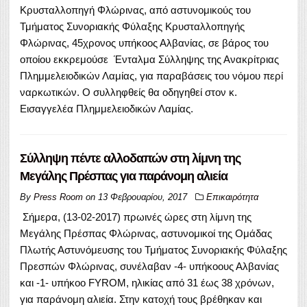
Κρυσταλλοπηγή Φλώρινας, από αστυνομικούς του
Τμήματος Συνοριακής Φύλαξης Κρυσταλλοπηγής
Φλώρινας, 45χρονος υπήκοος Αλβανίας, σε βάρος του
οποίου εκκρεμούσε Ένταλμα Σύλληψης της Ανακρίτριας
Πλημμελειοδικών Λαμίας, για παραβάσεις του νόμου περί
ναρκωτικών. Ο συλληφθείς θα οδηγηθεί στον κ.
Εισαγγελέα Πλημμελειοδικών Λαμίας.
Σύλληψη πέντε αλλοδαπών στη λίμνη της
Μεγάλης Πρέσπας για παράνομη αλιεία
By
Press Room
on
13 Φεβρουαρίου, 2017
Επικαιρότητα
Σήμερα, (13-02-2017) πρωινές ώρες στη λίμνη της
Μεγάλης Πρέσπας Φλώρινας, αστυνομικοί της Ομάδας
Πλωτής Αστυνόμευσης του Τμήματος Συνοριακής Φύλαξης
Πρεσπών Φλώρινας, συνέλαβαν -4- υπήκοους Αλβανίας
και -1- υπήκοο FYROM, ηλικίας από 31 έως 38 χρόνων,
για παράνομη αλιεία. Στην κατοχή τους βρέθηκαν και