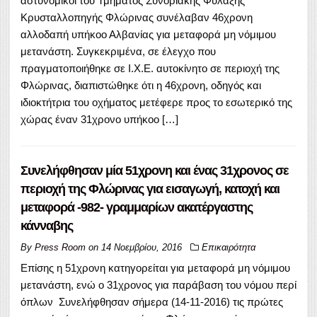
αστυνομικοί του Τμήματος Συνοριακής Φύλαξης
Κρυσταλλοπηγής Φλώρινας συνέλαβαν 46χρονη
αλλοδαπή υπήκοο Αλβανίας για μεταφορά μη νόμιμου
μετανάστη. Συγκεκριμένα, σε έλεγχο που
πραγματοποιήθηκε σε Ι.Χ.Ε. αυτοκίνητο σε περιοχή της
Φλώρινας, διαπιστώθηκε ότι η 46χρονη, οδηγός και
ιδιοκτήτρια του οχήματος μετέφερε προς το εσωτερικό της
χώρας έναν 31χρονο υπήκοο […]
Συνελήφθησαν μία 51χρονη και ένας 31χρονος σε
περιοχή της Φλώρινας για εισαγωγή, κατοχή και
μεταφορά -982- γραμμαρίων ακατέργαστης
κάνναβης
By
Press Room
on
14 Νοεμβρίου, 2016
Επικαιρότητα
Επίσης η 51χρονη κατηγορείται για μεταφορά μη νόμιμου
μετανάστη, ενώ ο 31χρονος για παράβαση του νόμου περί
όπλων Συνελήφθησαν σήμερα (14-11-2016) τις πρώτες