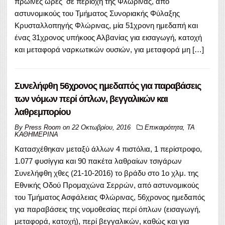
πρωινές ώρες σε περιοχή της Φλώρινας, από
αστυνομικούς του Τμήματος Συνοριακής Φύλαξης
Κρυσταλλοπηγής Φλώρινας, μία 51χρονη ημεδαπή και
ένας 31χρονος υπήκοος Αλβανίας για εισαγωγή, κατοχή
και μεταφορά ναρκωτικών ουσιών, για μεταφορά μη […]
Συνελήφθη 56χρονος ημεδαπός για παραβάσεις
των νόμων περί όπλων, βεγγαλικών και
λαθρεμπορίου
By
Press Room
on
22 Οκτωβρίου, 2016
Επικαιρότητα
,
ΤΑ
ΚΑΘΗΜΕΡΙΝΑ
Κατασχέθηκαν μεταξύ άλλων 4 πιστόλια, 1 περίστροφο,
1.077 φυσίγγια και 90 πακέτα λαθραίων τσιγάρων
Συνελήφθη χθες (21-10-2016) το βράδυ στο 1ο χλμ. της
Εθνικής Οδού Προμαχώνα Σερρών, από αστυνομικούς
του Τμήματος Ασφάλειας Φλώρινας, 56χρονος ημεδαπός
για παραβάσεις της νομοθεσίας περί όπλων (εισαγωγή,
μεταφορά, κατοχή), περί βεγγαλικών, καθώς και για