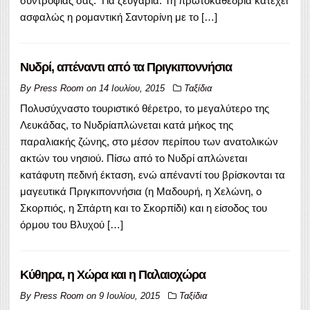
συντροφιάς σας: Για ζευγάρια: Τη πρωτοκαθεδρία κατέχει
ασφαλώς η ρομαντική Σαντορίνη με το […]
Νυδρί, απέναντι από τα Πριγκιποννήσια
By
Press Room
on
14 Ιουλίου, 2015
Ταξίδια
Πολυσύχναστο τουριστικό θέρετρο, το μεγαλύτερο της
Λευκάδας, το Νυδρίαπλώνεται κατά μήκος της
παραλιακής ζώνης, στο μέσον περίπου των ανατολικών
ακτών του νησιού. Πίσω από το Νυδρί απλώνεται
κατάφυτη πεδινή έκταση, ενώ απέναντί του βρίσκονται τα
μαγευτικά Πριγκιποννήσια (η Μαδουρή, η Χελώνη, ο
Σκορπιός, η Σπάρτη και το Σκορπίδι) και η είσοδος του
όρμου του Βλυχού […]
Κύθηρα, η Χώρα και η Παλαιοχώρα
By
Press Room
on
9 Ιουλίου, 2015
Ταξίδια