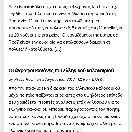
Δεν είναι καθόλου τυχαίο πως ο 48χρονος Ian Lucas έχει
κερδίσει τον τίτλο του πιο γενναιόδωρου αφεντικού στη
Βρετανία. Ο Ian Lucas πήρε και τα 42 μέλη του
προσωπικού του για πολυτελείς διακοπές στη Marbella για
τα 20 χρόνια της εταιρείας. Οι εργαζόμενοι της εταιρείας
Red7 είχαν την ευκαιρία να απολαύσουν διαμονή σε
πολυτελή καταλύματα, […]
Οι άγραφοι κανόνες του ελληνικού καλοκαιριού
By
Press Room
on
3 Αυγούστου, 2017
Fun
,
Ελλάδα
Από την πραγματική διάρκεια του ελληνικού καλοκαιριού
μέχρι το πώς παίζονται οι ρακέτες στο υψηλότερο επίπεδο.
Δεν χρειάζεται περιττές αναλύσεις επί αναλύσεων για το
ελληνικό καλοκαίρι. Μπορεί, παραφράζοντας τον ποιητή,
να πιστεύει κανείς ότι η Ελλάδα χρειάζεται μόνο μια ελιά,
ένα αμπέλι κι ένα καράβι για να ξαναφτιαχτεί, αλλά με το
ελληνικό καλοκαίρι, τα πράγματα […]