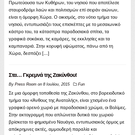
Πρωτεύουσα των Κυθήρων, του νησιού που αποτέλεσε
σταυροδρόμι λαών και πολιτισμών επί σειράν αιώνων,
είναι η όμορφη Xώρα. Ο οικισμός, στο νότιο τμήμα του
νησιού, εντυπωσιάζει τους επισκέπτες με το μεσαιωνικό
κάστρο του, τα κάτασπρα παραδοσιακά σπίτια, τα
γραφικά σοκάκια, τις καμάρες, τις εκκλησίες και τα
καμπαναριά. Στην κορυφή υψώματος, πάνω από τη
Χώρα, δεσπόζει […]
Στα… Γκρεμνά της Ζακύνθου!
By
Press Room
on
8 Ιουλίου, 2015
Fun
Σε μια όμορφη τοποθεσία της Ζακύνθου, στο βορειοδυτικό
τμήμα του «Άνθους της Ανατολής», είναι χτισμένο ένα
γραφικό ορεινό χωριό με παραδοσιακό χρώμα, οι Βολίμες.
Στην ακτογραμμή που απλώνεται δυτικά του χωριού
βρίσκεται το φημισμένο Ναυάγιο, εντυπωσιακός όρμος με
απόκρημνες ακτές, αμμουδερή παραλία και