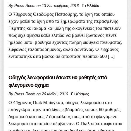
By
Press Room
on
13 Σεπτεμβρίου, 2016
Ελλάδα
Ο 78χρονος Θεόδωρος Πατσούρης, τα ίχνη του οποίου
είχαν χαθεί τα ίχνη από τα ξημερώματα της περασμένης
Πέμπτης και ακόμα και μέλη της οικογένειάς του πίστευαν
πως είχε σβήσει κάθε ελπίδα να βρεθεί ζωντανός πέντε
ημέρες μετά, βρέθηκε έχοντας πλήρη διαύγεια πνεύματος,
εμφανώς ταλαιπωρημένος, αλλά ζωντανός. Ο 78χρονος
εντοπίστηκε από βοσκό σε απόσταση περίπου 500 […]
Οδηγός λεωφορείου έσωσε 60 μαθητές από
φλεγόμενο όχημα
By
Press Room
on
26 Μαΐου, 2016
Κόσμος
Ο 44χρονος Πωλ Μπίνγκαμ, οδηγός λεωφορείου στο
επάγγελμά, πριν από λίγες εβδομάδες έσωσε 60 μαθητές
δημοτικού και τους 7 δασκάλους τους από το φλεγόμενο
λεωφορείο στο οποίο επέμβαιναν. Ο Πωλ επέστρεφε στον
σταθμό των λεωφορείων όπου δουλεύει όταν είδε από